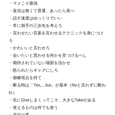
・マメこそ最強
・返信は無くて普通、あったら喜べ
・話す速度はゆっくりでいい
・常に相手の三歩先を考えろ
・言わせたい言葉を言わせるテクニックを身につけ
ろ
・かわいいと言わせろ
・会いたいと思わせる何かを見つけるべし
・期待されていない場面を活かせ
・怒られたらギャグにしろ
・俯瞰視点を持て
・断る時は「Yes,…but」が基本（Noと言わずに断わ
れ）
・先にGiveしまくってこそ、大きなTakeがある
・使えるものは何でも使う
・否定は悪