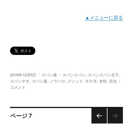
▲メニューに戻る
投
2016年12月5日
カ
スパン道
タ
スパンスパン
,
スパンスパン王子
,
稿
スパンヤオ
,
スパン道
テ
,
ノウハウ
グ
,
メソッド
,
モテ方
,
女性
,
目次
ス
日:
コメント
ゴ
パ
リ
ン
ー
道
百
投
篇
ページ
7
～
目
前の
稿
次
ペー