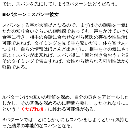
では、スパンを先にしてしまうBパターンはどうだろう。
■Bパターン：スパン⇒彼女
スパンをする事が大前提となるので、まずはその距離を一気
ただの知り合いぐらいの距離感であっても、声をかけていき
食事に行き、相手の会話に合わせながら彼氏の存在や性生活
可能であれば、タイミングを見て手を繋いだり、体を寄せあ
つまり、自らの情報はほとんど出さずに、相手をその気にさ
運よくスパンが出来れば、スパン後に「俺と付き合おう」と
そのタイミングで告白すれば、女性から断られる可能性はか
軽微である。
Aパターンはお互いの理解を深め、自分の良さをアピールし
しかし、その関係を深めるのに時間を要し、またそれなりに
という「
くたびれ損
」に終わる可能性がある。
Bパターンでは、とにもかくにもスパンをしようという気持
った結果の本能的なスパンとなる。