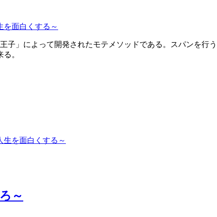
生を面白くする～
ン王子」によって開発されたモテメソッドである。スパンを行
来る。
ろ～