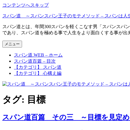
コンテンツへスキップ
スパン道 ～スパンスパン王子のモテメソッド – スパンは人
スパン道とは、年間300スパンを軽くこなす男「スパンスパ
であり、スパン道を極める事で人生をより面白くする事が出
メニュー
スパン道.WEB – ホーム
スパン道百篇 – 目次
【カテゴリ】 スパン道
【カテゴリ】 心構え編
タグ: 目標
スパン道百篇 その三 ～目標を見定め