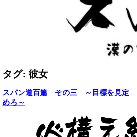
タグ: 彼女
スパン道百篇 その三 ～目標を見定
めろ～