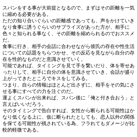
スパンをする事が大前提となるので、まずはその距離を一気
に縮める必要がある。
ただの知り合いぐらいの距離感であっても、声をかけていき
なり食事に誘うぐらいのサプライズがあった方が、相手に
色々と知られる事なく、その距離を縮められるのでおススメ
だ。
食事に行き、相手の会話に合わせながら彼氏の存在や性生活
についての話題をちらつかせ、その反応を見ながら自分の存
在を性的なものだと意識させていく。
可能であれば、タイミングを見て手を繋いだり、体を寄せあ
ったりして、相手に自分の体を意識させていき、会話が盛り
上がってきたところでキスをしてみる。
つまり、自らの情報はほとんど出さずに、相手をその気にさ
せる事にすべての力を注ぐのだ。
運よくスパンが出来れば、スパン後に「俺と付き合おう」と
言えばいいだろう。
そのタイミングで告白すれば、女性から断られる可能性はか
なり低くなる上に、仮に断られたとしても、恋人以外の関係
を保てる可能性が残されている為、フラれてもダメージが比
較的軽微である。