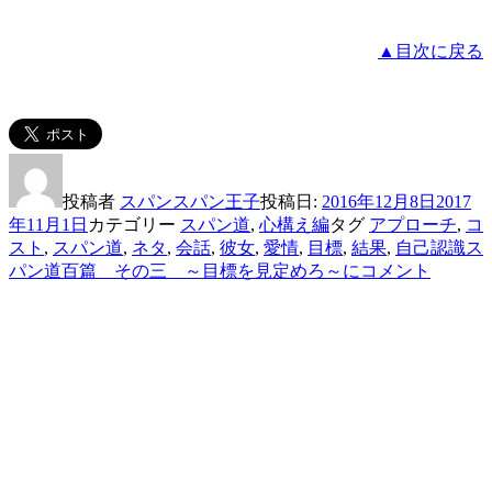
▲目次に戻る
投稿者
スパンスパン王子
投稿日:
2016年12月8日
2017
年11月1日
カテゴリー
スパン道
,
心構え編
タグ
アプローチ
,
コ
スト
,
スパン道
,
ネタ
,
会話
,
彼女
,
愛情
,
目標
,
結果
,
自己認識
ス
パン道百篇 その三 ～目標を見定めろ～に
コメント