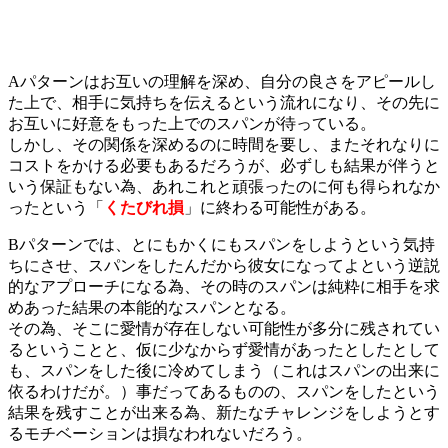
Aパターンはお互いの理解を深め、自分の良さをアピールし
た上で、相手に気持ちを伝えるという流れになり、その先に
お互いに好意をもった上でのスパンが待っている。
しかし、その関係を深めるのに時間を要し、またそれなりに
コストをかける必要もあるだろうが、必ずしも結果が伴うと
いう保証もない為、あれこれと頑張ったのに何も得られなか
ったという「
くたびれ損
」に終わる可能性がある。
Bパターンでは、とにもかくにもスパンをしようという気持
ちにさせ、スパンをしたんだから彼女になってよという逆説
的なアプローチになる為、その時のスパンは純粋に相手を求
めあった結果の本能的なスパンとなる。
その為、そこに愛情が存在しない可能性が多分に残されてい
るということと、仮に少なからず愛情があったとしたとして
も、スパンをした後に冷めてしまう（これはスパンの出来に
依るわけだが。）事だってあるものの、スパンをしたという
結果を残すことが出来る為、新たなチャレンジをしようとす
るモチベーションは損なわれないだろう。