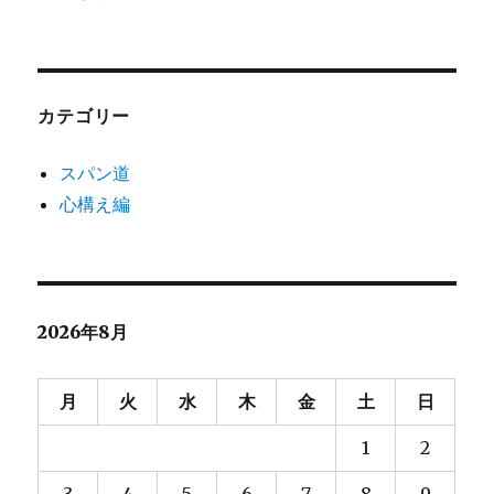
カテゴリー
スパン道
心構え編
2026年8月
月
火
水
木
金
土
日
1
2