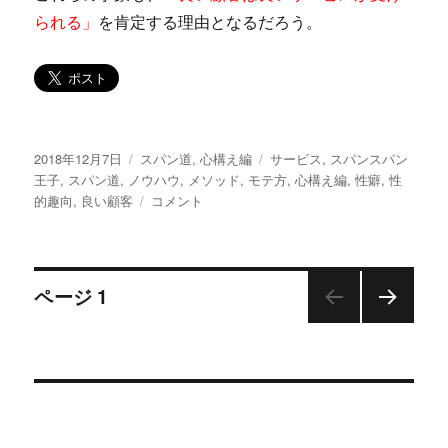
られる」
を肯定する理由となるだろう。
投
2018年12月7日
カ
スパン道
,
心構え編
タ
サービス
,
スパンスパン
稿
王子
,
スパン道
,
ノウハウ
テ
,
メソッド
,
モテ方
グ
,
心構え編
,
性癖
,
性
日:
的趣向
,
良い顧客
ゴ
ス
コメント
リ
パ
ー
ン
道
投
百
ページ
1
篇
そ
次の
稿
の
ペー
ジ
六
ナ
～
良
ビ
い